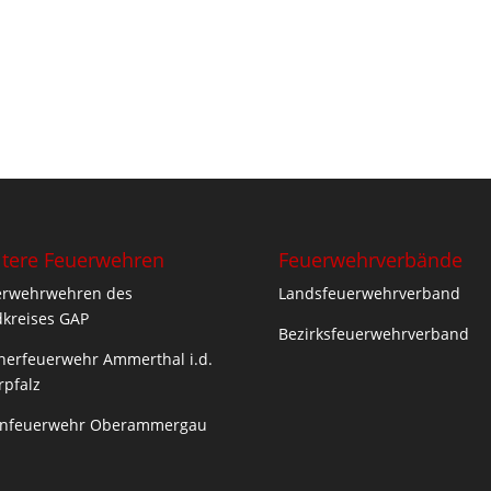
tere Feuerwehren
Feuerwehrverbände
erwehrwehren des
Landsfeuerwehrverband
kreises GAP
Bezirksfeuerwehrverband
nerfeuerwehr Ammerthal i.d.
pfalz
enfeuerwehr Oberammergau