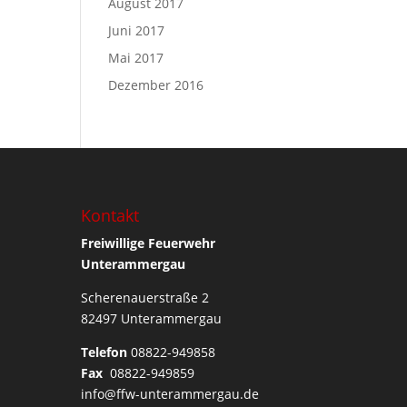
August 2017
Juni 2017
Mai 2017
Dezember 2016
Kontakt
Freiwillige Feuerwehr
Unterammergau
Scherenauerstraße 2
82497 Unterammergau
Telefon
08822-949858
Fax
08822-949859
info@ffw-unterammergau.de