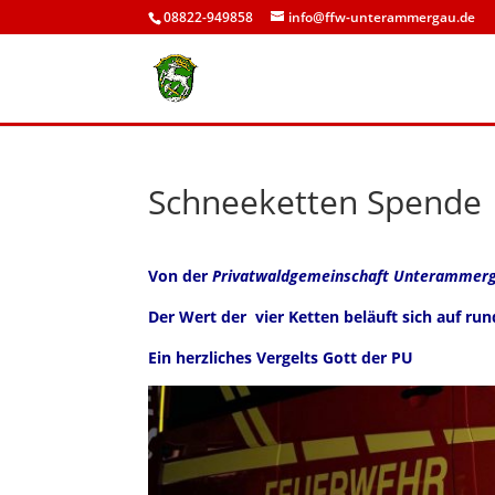
08822-949858
info@ffw-unterammergau.de
Schneeketten Spende
Von der
Privatwaldgemeinschaft Unterammer
Der Wert der vier Ketten beläuft sich auf run
Ein herzliches Vergelts Gott der PU