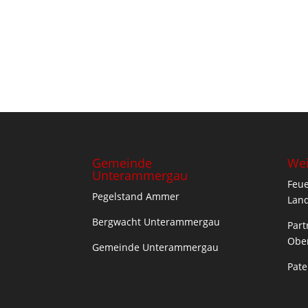
Gemeinde
Wei
Unterammergau
Feu
Pegelstand Ammer
Land
Bergwacht Unterammergau
Part
Ober
Gemeinde Unterammergau
Pat